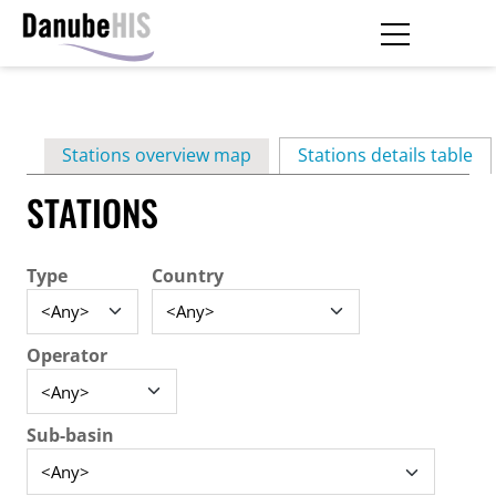
Skip
to
main
Primary
content
Stations overview map
Stations details table
(ac
tabs
STATIONS
Type
Country
Operator
Sub-basin