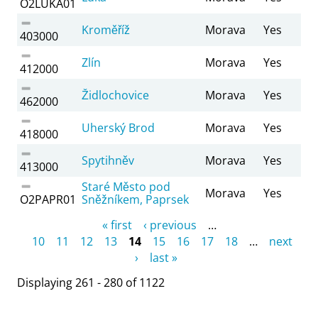
O2LUKA01
Kroměříž
Morava
Yes
403000
Zlín
Morava
Yes
412000
Židlochovice
Morava
Yes
462000
Uherský Brod
Morava
Yes
418000
Spytihněv
Morava
Yes
413000
Staré Město pod
Morava
Yes
O2PAPR01
Sněžníkem, Paprsek
Pages
« first
‹ previous
…
10
11
12
13
14
15
16
17
18
…
next
›
last »
Displaying 261 - 280 of 1122