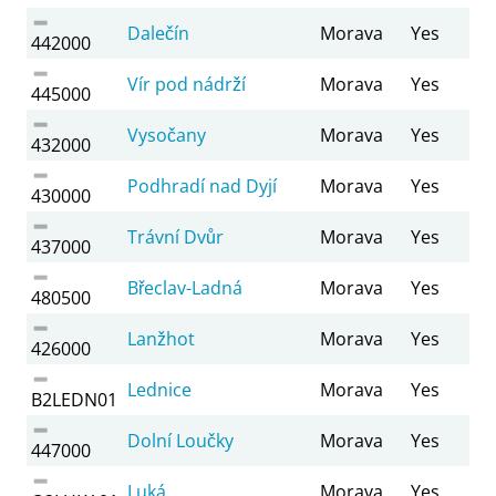
Dalečín
Morava
Yes
442000
Vír pod nádrží
Morava
Yes
445000
Vysočany
Morava
Yes
432000
Podhradí nad Dyjí
Morava
Yes
430000
Trávní Dvůr
Morava
Yes
437000
Břeclav-Ladná
Morava
Yes
480500
Lanžhot
Morava
Yes
426000
Lednice
Morava
Yes
B2LEDN01
Dolní Loučky
Morava
Yes
447000
Luká
Morava
Yes